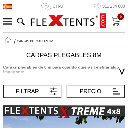
CHAT
911 234 600
0
CARPAS PLEGABLES 8M
CARPAS PLEGABLES 8M
Carpas plegables de 8 m para cuando quieras celebrar algo
importante
Nuestras famosas y populares carpas plegables FleXtents® de 8
m crean los ajustes perfectos para muchas de las celebraciones
FILTRAR
PRECIO
importantes de la vida. Con un cenador de alta calidad como este,
tendrás el lugar perfecto para organizar todo tipo de fiestas y otros
eventos. El mirador está hecho de materiales fuertes y ligeros y es
sorprendentemente versátil. No olvides que nuestra carpa doble
con canaleta para la lluvia es aún más flexible, ya que puede usar
las dos carpas por separado. Los portátiles cenadores se utilizan