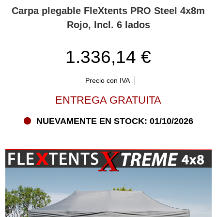
Carpa plegable FleXtents PRO Steel 4x8m
Carpas plegables FleXtents® de 8 m con servicio y
Rojo, Incl. 6 lados
asesoramiento personalizados
Ofrecemos carpas plegables en numerosos tamaños, colores y
1.336,14 €
diseños. ¡Elige entre la impresionante selección de más de 1.800
combinaciones de los populares carpas plegables FleXtents®! Si
necesita una glorieta emergente, le sugerimos que comience por
Precio con IVA
visitar Flextents.com y encuentre la Selección personalizada. Aquí
puedes ingresar varias características que te gustaría que tuviera
ENTREGA GRATUITA
tu carpa: qué color, tamaño, forma y un largo etcétera. A
continuación, te mostramos una selección de carpas
NUEVAMENTE EN STOCK: 01/10/2026
seleccionadas de acuerdo a tus especificaciones. Hace que sea
mucho más fácil elegir la adecuada carpa plegable de 8 m o
cualquier otro tamaño. ¿Desea ayuda personal para encontrar la
glorieta emergente adecuada? Póngase en contacto con nuestros
expertos por teléfono, correo electrónico o chat. Pueden
responder a cualquier pregunta que pueda tener y ayudarte a
encontrar y pedir la (s) carpas (s) plegables FleXtents® que
necesites.