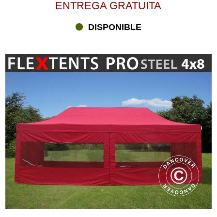
ENTREGA GRATUITA
Tanto los clientes privados como los profesionales en diferentes
comercios aprecian las populares y flexibles carpas plegables 8 m
DISPONIBLE
desde Flextents.com. ¿Estás buscando comprar una carpa
plegable de 8 m o de cualquier otro tamaño? Ve a Flextents.com,
donde encontrarás una gran selección. Aquí tiene todas las
oportunidades para encontrar la carpa plegable perfecta al mejor
precio del mercado. ¡Con nuestra Garantía de Mejor Precio,
siempre puedes estar seguro de haber pagado el mejor precio! Al
mismo tiempo, te llevas la mayor selección, entrega rápida y
servicio personal antes, durante y después de cada venta. Ponte
en contacto con nuestros expertos si tienes alguna pregunta sobre
nuestras carpas plegables FleXtents®. No olvides que también
ofrecemos servicio de imprenta digital para tus logotipos y art-work
para nuestras carpas plegables En total, ofrecemos más de 1.800
combinaciones de carpas plegables en diferentes tamaños,
colores y formas, sin contar los muchos únicos cenadores con
impresión digital. Las carpas plegables de 8 m son
extremadamente fáciles de lanzar; le recomendamos que tenga
dos años para hacer el trabajo. Las ligeras carpas plegables son
fáciles de transportar, almacenar y pueden usarse tanto en
interiores como en exteriores.