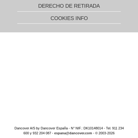
DERECHO DE RETIRADA
COOKIES INFO
Dancover A/S by Dancover España - N° NIF.: DK10148014 - Tel. 911 234
600 y 932 204 087 -
espana@dancover.com
- © 2003-2026