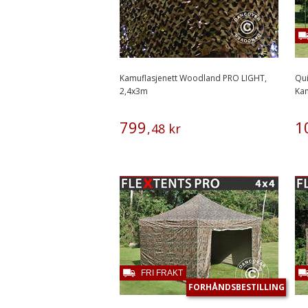
Kamuflasjenett Woodland PRO LIGHT,
Qui
2,4x3m
Kam
799
1
,
48
kr
FRI FRAKT
FORHÅNDSBESTILLING