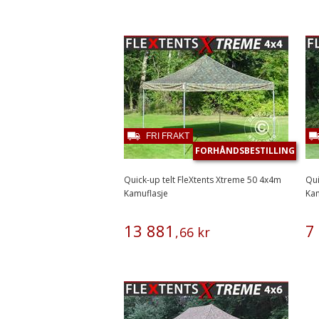
FRI FRAKT
FORHÅNDSBESTILLING
Quick-up telt FleXtents Xtreme 50 4x4m
Qui
Kamuflasje
Kam
13
881
7
,
66
kr