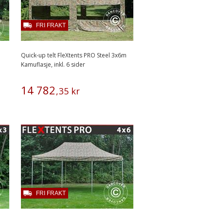
FRI FRAKT
Quick-up telt FleXtents PRO Steel 3x6m
Kamuflasje, inkl. 6 sider
14
782
,
35
kr
FRI FRAKT