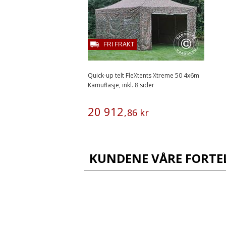
FRI FRAKT
Quick-up telt FleXtents Xtreme 50 4x6m
Kamuflasje, inkl. 8 sider
20
912
,
86
kr
KUNDENE VÅRE FORTE