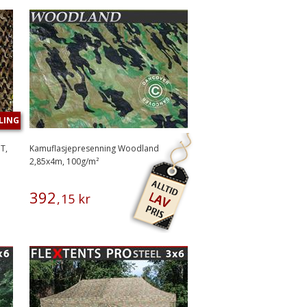
LING
T,
Kamuflasjepresenning Woodland
2,85x4m, 100g/m²
392
,
15
kr