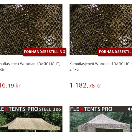
FORHÅNDSBESTILLING
FORHÅNDSBESTIL
uflasjenett Woodland BASIC LIGHT,
Kamuflasjenett Woodland BASIC LIGH
4x3m
2,4x6m
16
1
182
,
19
kr
,
78
kr