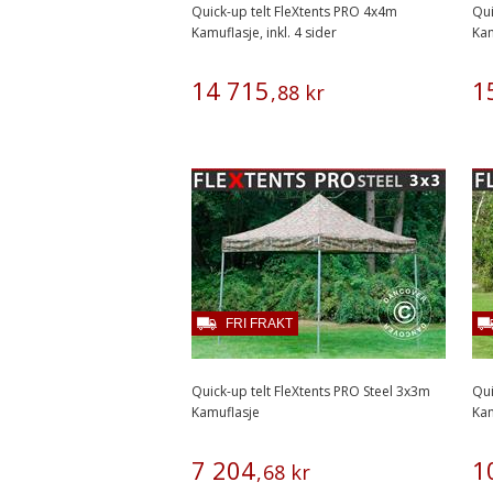
Quick-up telt FleXtents PRO 4x4m
Qui
Kamuflasje, inkl. 4 sider
Kam
14
715
1
,
88
kr
FRI FRAKT
Quick-up telt FleXtents PRO Steel 3x3m
Qui
Kamuflasje
Kam
7
204
1
,
68
kr