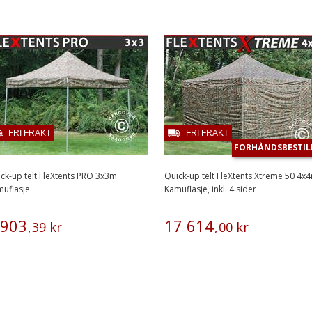
FRI FRAKT
FRI FRAKT
FORHÅNDSBESTIL
ck-up telt FleXtents PRO 3x3m
Quick-up telt FleXtents Xtreme 50 4x
uflasje
Kamuflasje, inkl. 4 sider
903
17
614
,
39
kr
,
00
kr