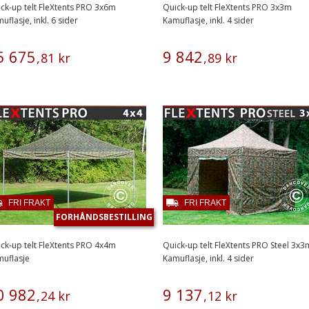
ck-up telt FleXtents PRO 3x6m
Quick-up telt FleXtents PRO 3x3m
uflasje, inkl. 6 sider
Kamuflasje, inkl. 4 sider
5
675
9
842
,
81
kr
,
89
kr
FRI FRAKT
FRI FRAKT
FORHÅNDSBESTILLING
ck-up telt FleXtents PRO 4x4m
Quick-up telt FleXtents PRO Steel 3x3
uflasje
Kamuflasje, inkl. 4 sider
0
982
9
137
,
24
kr
,
12
kr