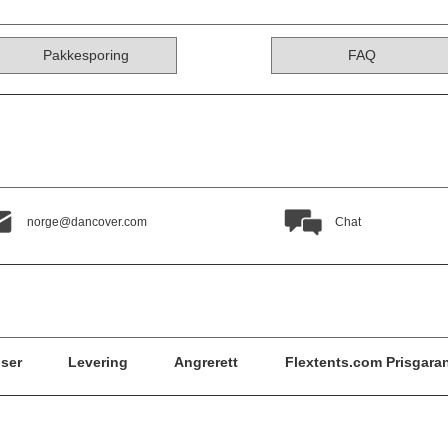
Pakkesporing
FAQ
norge@dancover.com
Chat
ser
Levering
Angrerett
Flextents.com Prisgaran