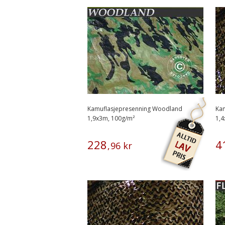
Kamuflasjepresenning Woodland
Kam
1,9x3m, 100g/m²
1,
228
4
,
96
kr