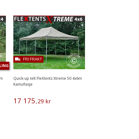
FRI FRAKT
LING
4m
Quick-up telt FleXtents Xtreme 50 4x6m
Kamuflasje
17
175
,
29
kr