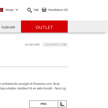
Norge
Søk
Handlekurv (0)
OUTLET
TILBEHØR
DU ER HER:
FLEXTENTS.COM
t omfattende utvalget til Flextents.com. Bruk
sprodukter dedikert til en aktiv livsstil – først og
PRIS