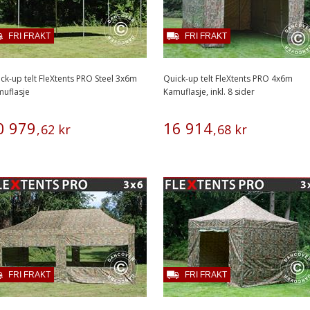
FRI FRAKT
FRI FRAKT
ck-up telt FleXtents PRO Steel 3x6m
Quick-up telt FleXtents PRO 4x6m
uflasje
Kamuflasje, inkl. 8 sider
0
979
16
914
,
62
kr
,
68
kr
FRI FRAKT
FRI FRAKT