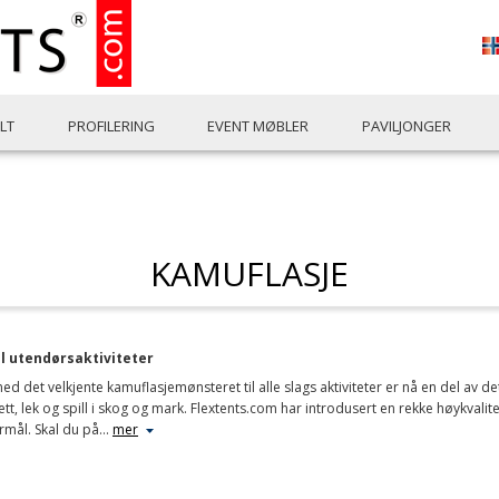
LT
PROFILERING
EVENT MØBLER
PAVILJONGER
KAMUFLASJE
il utendørsaktiviteter
d det velkjente kamuflasjemønsteret til alle slags aktiviteter er nå en del av de
rett, lek og spill i skog og mark. Flextents.com har introdusert en rekke høykvalitet
rmål. Skal du på
…
mer