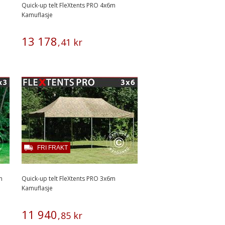
Quick-up telt FleXtents PRO 4x6m
Kamuflasje
13
178
,
41
kr
FRI FRAKT
m
Quick-up telt FleXtents PRO 3x6m
Kamuflasje
11
940
,
85
kr