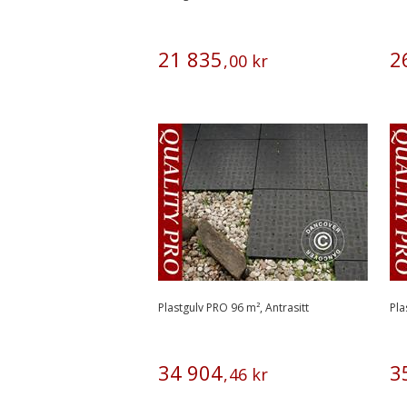
21
835
2
,
00
kr
Plastgulv PRO 96 m², Antrasitt
Pla
34
904
3
,
46
kr