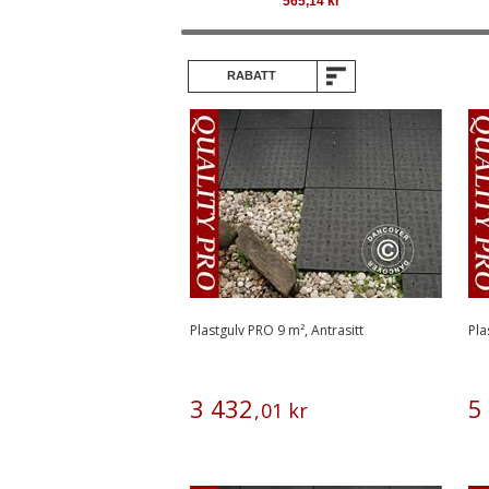
565,14
kr
RABATT
Plastgulv PRO 9 m², Antrasitt
Pla
3
432
5
,
01
kr