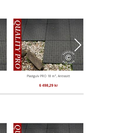
Plastgulv PRO 18 m², Antrasitt
Plastgulv PRO 24 m²,
6 498,29
kr
8 799,99
k