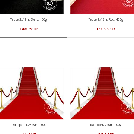
Teppe 2x12m, Svart, 400g
Teppe 2x16m, Rød, 400g
1 480,58
kr
1 903,39
kr
Rød løper, 1,25x8m, 400g
Rød løper, 2x6m, 400g