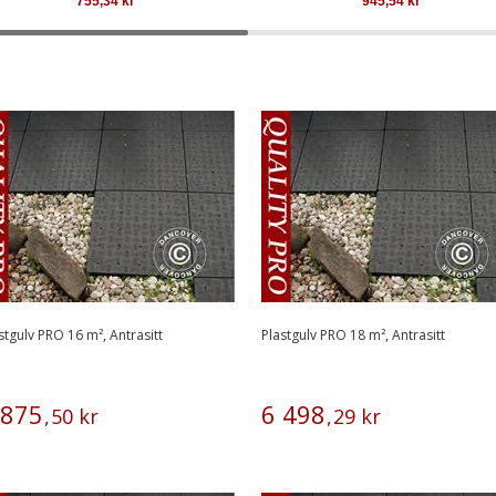
755,34
kr
945,54
kr
stgulv PRO 16 m², Antrasitt
Plastgulv PRO 18 m², Antrasitt
875
6
498
,
50
kr
,
29
kr