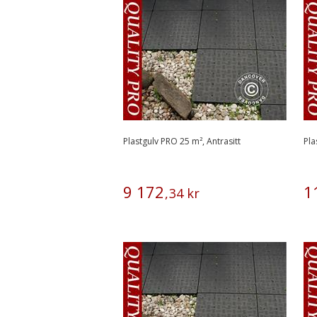
Plastgulv PRO 25 m², Antrasitt
Pla
9
172
1
,
34
kr