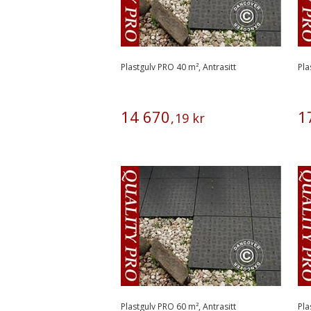
Plastgulv PRO 40 m², Antrasitt
Pla
14
670
1
,
19
kr
Plastgulv PRO 60 m², Antrasitt
Pla