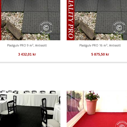
Plastgulv PRO 9 m², Antrasitt
Plastgulv PRO 16 m², Antrasitt
3 432,01
kr
5 875,50
kr