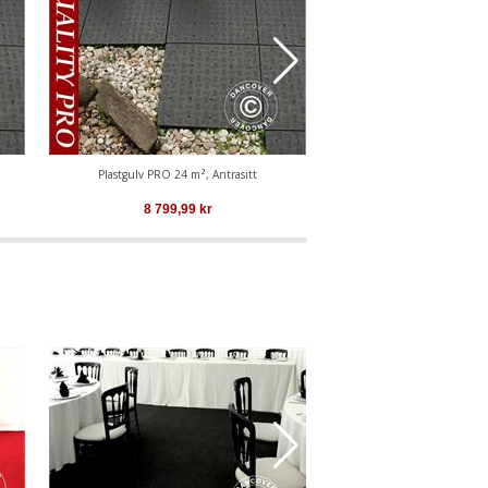
Plastgulv PRO 24 m², Antrasitt
Plastgulv PRO 18 m²,
8 799,99
kr
6 498,29
k