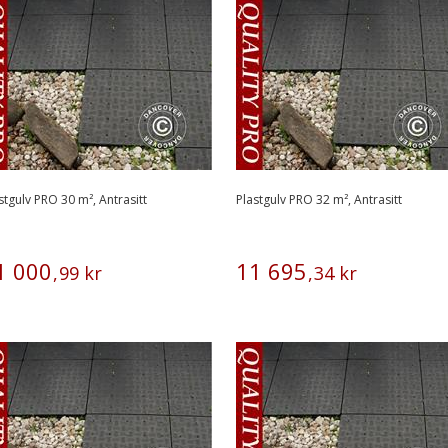
stgulv PRO 30 m², Antrasitt
Plastgulv PRO 32 m², Antrasitt
1
000
11
695
,
99
kr
,
34
kr