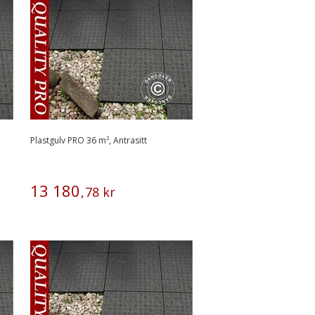
Plastgulv PRO 36 m², Antrasitt
13
180
,
78
kr