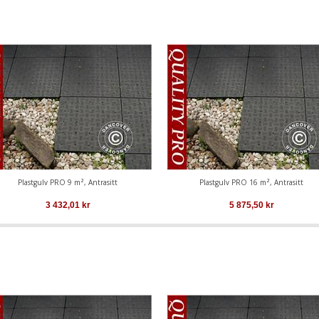
Plastgulv PRO 9 m², Antrasitt
Plastgulv PRO 16 m², Antrasitt
3 432,01
kr
5 875,50
kr