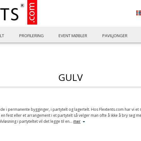
LT
PROFILERING
EVENT MØBLER
PAVILJONGER
GULV
de i permanente bygginger, i partytelt og lagertelt. Hos Flextents.com har vi et st
 fest eller et arrangement i et partytelt så velger man ofte å ikke å bry seg med
lvløsning i partyteltet vil det legge til en
…
mer