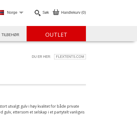
Norge
Søk
Handlekurv (0)
OUTLET
TILBEHØR
DU ER HER:
FLEXTENTS.COM
ort utvalgt gulv i høy kvalitet for både private
 gulv, ettersom et selskap i et partytelt vanligvis