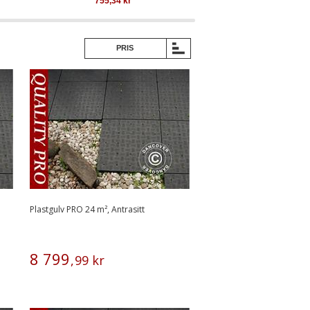
755,34
kr
1 480,58
k
PRIS
Plastgulv PRO 24 m², Antrasitt
8
799
,
99
kr