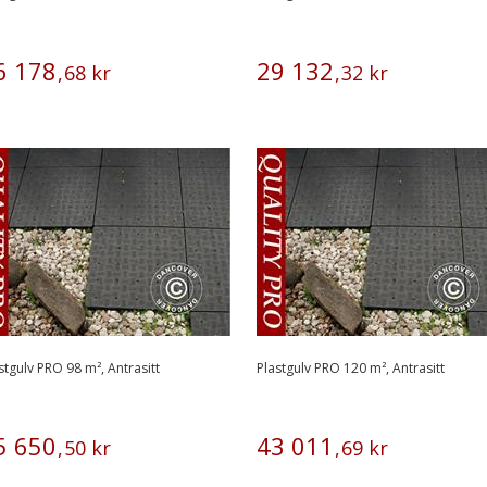
6
178
29
132
,
68
kr
,
32
kr
stgulv PRO 98 m², Antrasitt
Plastgulv PRO 120 m², Antrasitt
5
650
43
011
,
50
kr
,
69
kr