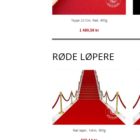
Teppe 2x12m, Rød, 400g
1 480,58
kr
RØDE LØPERE
Rød løper, 1x6m, 400g