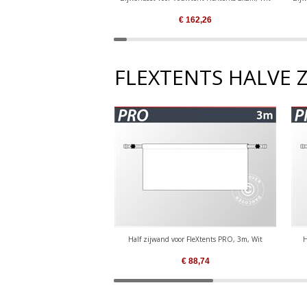
€
162,26
FLEXTENTS HALVE 
Half zijwand voor FleXtents PRO, 3m, Wit
H
€
88,74