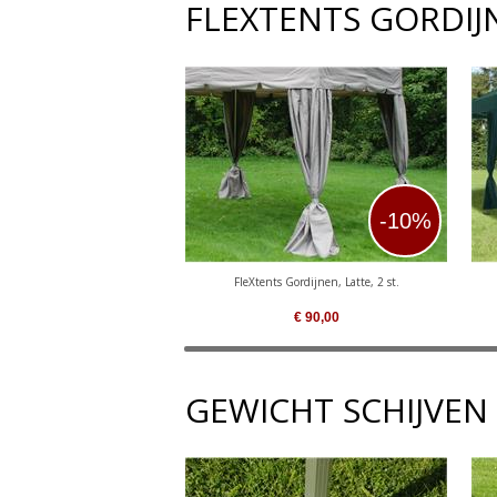
FLEXTENTS GORDIJ
-10%
FleXtents Gordijnen, Latte, 2 st.
€
90,00
GEWICHT SCHIJVEN