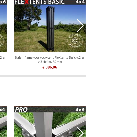
.2 en
Stalen frame voor vouwtent FleXtents Basic v.2 en
Aluminium frame voor vouwt
v.3 4x4m, 32mm
2x2m, 40m
€
386,06
€
381,57