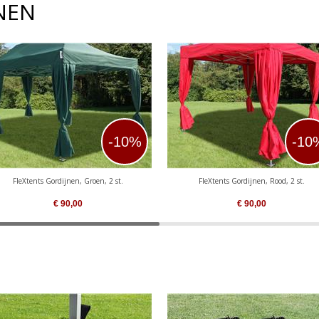
NEN
-10%
-10
FleXtents Gordijnen, Groen, 2 st.
FleXtents Gordijnen, Rood, 2 st.
€
90,00
€
90,00