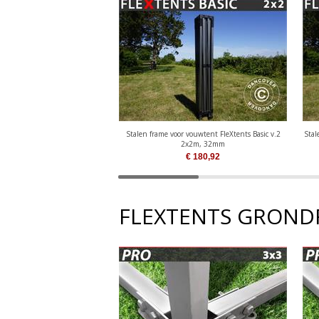
Stalen frame voor vouwtent FleXtents Basic v.2
Stal
2x2m, 32mm
€
180,92
FLEXTENTS GROND