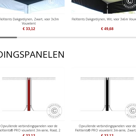
FleXtents Dakgordijnen, Zwart, voor 3x3m
FleXtents Dakgordijnen, Wit, voor 3x6m Vou
Vouwtent
€
33,12
€
49,68
NDINGSPANELEN
Opvullende verbindingspanelen voor de
Opvullende verbindingspanelen voor de
leXtents® PRO vouwtent 3m-serie, Rood, 2
FleXtents® PRO vouwtent 3m-serie, Zwart
stuks.
stuks.
€
33,12
€
33,12