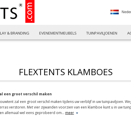
Nede
PLAY & BRANDING
EVENEMENTMEUBELS
TUINPAVILJOENEN
A
FLEXTENTS KLAMBOES
l een groot verschil maken
tent zal een groot verschil maken tijdens uw verblijf in uw tuinpaviljoen. Weg 
rras verstoren. Met vier zijwanden voorzien van een klamboe kunt u in uw tuinp
bben allemaal wel eens geprobeerd om
…
meer