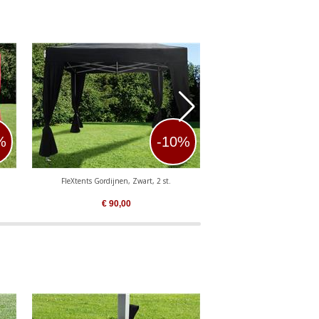
%
-10%
FleXtents Gordijnen, Zwart, 2 st.
FleXtents Gordijnen, B
€
90,00
€
90,00