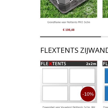
Grondframe voor FleXtents PRO 3x3m
€
106,48
FLEXTENTS ZIJWAN
-10%
Zijwandset voor Vouwtent FleXtents 2x2m, Wit
Zijw