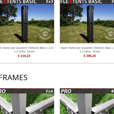
en frame voor vouwtent FleXtents Basic v.2 en
Stalen frame voor vouwtent FleXtents Basic v
v.3 3x3m, 32mm
v.3 3x6m, 32mm
€
210,23
€
396,25
FRAMES