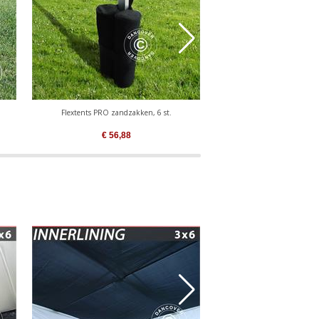
Flextents PRO zandzakken, 6 st.
Gewichtsschijven 6 kg
€
56,88
€
228,51