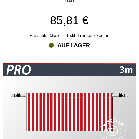
Seitenwände – in verschiedenen Farben, Mustern und
Verwendungsmöglichkeiten. Allgemein gibt es viele weitere
Zubehörartikel, mit denen Sie unsere FleXtents®-Faltzelte neu
85,81 €
gestalten können – oder verändern, je nach Bedarf. Ihr neues
FleXtents®-Faltzelt wird in einer Transporttasche ausgeliefert, die
den Transport und die Aufbewahrung erleichtert. Zu den anderen
Preis inkl. MwSt
Exkl. Transportkosten
Zubehörartikeln gehören Seitenwände, Dachplanen, Safety-Packs,
AUF LAGER
Grundrahmen, Böden, Gardinen, Überhänge, Gewichtsscheiben,
Sandtaschen, Regenrinnen und Verbindungsklammern, wenn Sie
zwei oder mehrere Faltzelte aus Platzgründen miteinander
verbinden möchten.