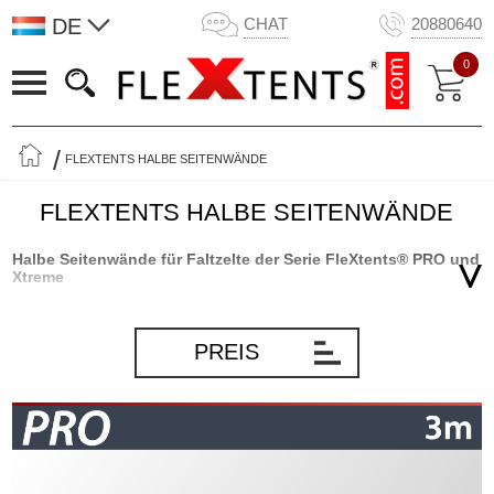
DE
CHAT
20880640
0
FLEXTENTS HALBE SEITENWÄNDE
FLEXTENTS HALBE SEITENWÄNDE
Halbe Seitenwände für Faltzelte der Serie FleXtents® PRO und
Xtreme
Die FleXtents®-Serien PRO und Xtreme eignen sich perfekt als
Stand und Schutz auf Märkten, Messen und anderen
PREIS
professionellen Veranstaltungen. Flextents.com bietet Ihnen die
größte Auswahl auf dem Markt, wenn es um Farbe, Größe und
Design geht. Sie können aus einem riesigen Sortiment an
Faltzelten der Serie FleXtents® PRO und Xtreme wählen – den
stabilsten und strapazierfähigsten Faltzelten auf dem Markt. Die
Auswahl an halben Seitenwänden gibt Ihnen die Möglichkeit, Ihr