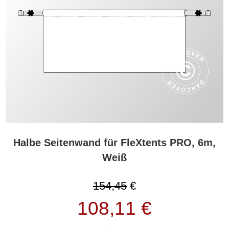
Halbe Seitenwand für FleXtents PRO, 6m,
Weiß
154,45
€
108,11 €